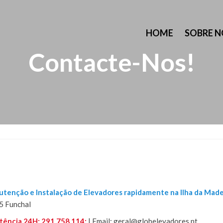
HOME
SOBRE N
Contacte-Nos!
tenção e Instalação de Elevadores rapidamente na Ilha da Made
5 Funchal
tência 24H: 291 758 114;
| Email: geral@globelevadores.pt