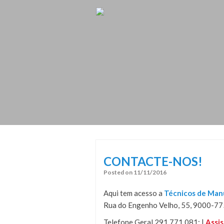
Skip
Skip
to
to
content
content
CONTACTE-NOS!
Posted on
11/11/2016
Aqui tem acesso a
Técnicos de Manu
Rua do Engenho Velho, 55, 9000-77
Telefone Geral 291 771 081; |
Assis